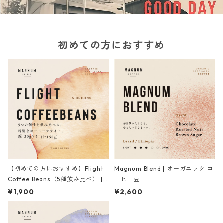
初めての方におすすめ
【初めての方におすすめ】Flight
Magnum Blend | オーガニック コ
Coffee Beans（5種飲み比べ） |
ーヒー豆
オーガニック コーヒー豆
¥1,900
¥2,600