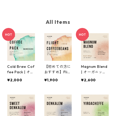
All Items
Cold Brew Cof
【初めての方に
Magnum Blend
fee Pack | オー
おすすめ】Flig
| オーガニック
ガニック 水出
ht Coffee Bea
コーヒー豆
¥2,000
¥1,900
¥2,600
しコーヒー パ
ns（5種飲み比
ック
べ） | オーガニ
ック コーヒー
豆