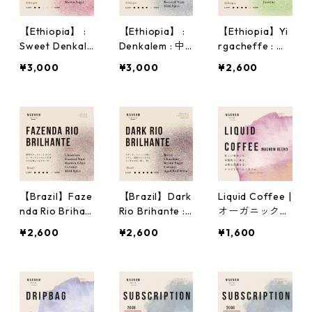
【Ethiopia】 :
【Ethiopia】 :
【Ethiopia】Yi
Sweet Denkale
Denkalem : 中
rgacheffe : 中
m : 浅煎 | オー
煎 | オーガニッ
煎 | オーガニッ
¥3,000
¥3,000
¥2,600
ガニック コー
ク コーヒー豆
ク コーヒー豆
ヒー豆
【Brazil】Faze
【Brazil】Dark
Liquid Coffee |
nda Rio Brihan
Rio Brihante :
オーガニック
te : 中煎 | オー
深煎 | オーガニ
ラテベース
¥2,600
¥2,600
¥1,600
ガニック コー
ック コーヒー
ヒー豆
豆