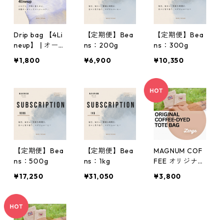
Drip bag 【4Li
【定期便】Bea
【定期便】Bea
neup】 | オーガ
ns：200g
ns：300g
ニック ドリッ
¥1,800
¥6,900
¥10,350
プバッグ
【定期便】Bea
【定期便】Bea
MAGNUM COF
ns：500g
ns：1kg
FEE オリジナル
コーヒー染めト
¥17,250
¥31,050
¥3,800
ートバッグ